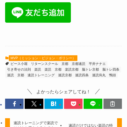
MVP（ミッション・ビジョン・ポリシー）
ピース小堀
リターンスクール
京都
京都速読
平井ナナエ
引き寄せの法則
楽読
楽読 京都
楽読京都
脳トレ京都
脳トレ四条
速読 京都
速読トレーニング
速読京都
速読四条
速読烏丸
鴨頭
よかったらシェアしてね！
速読トレーニングで楽読で
速読だけではない楽読の特