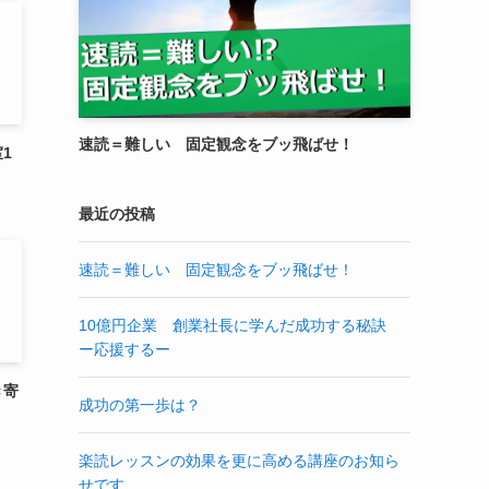
速読＝難しい 固定観念をブッ飛ばせ！
1
最近の投稿
速読＝難しい 固定観念をブッ飛ばせ！
10億円企業 創業社長に学んだ成功する秘訣
ー応援するー
き寄
成功の第一歩は？
楽読レッスンの効果を更に高める講座のお知ら
せです