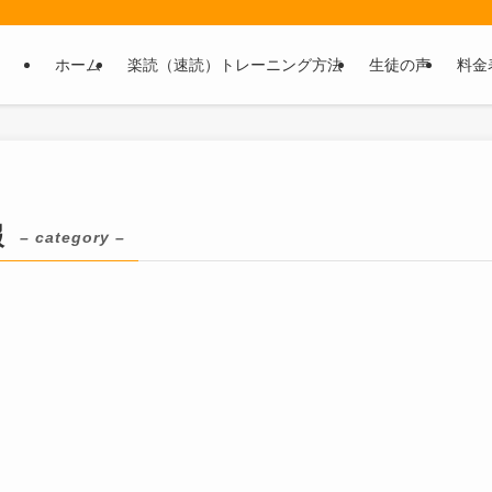
ホーム
楽読（速読）トレーニング方法
生徒の声
料金
報
– category –