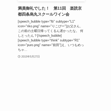
満員御礼でした！ 第11回 楽読京
都四条烏丸スクールワイン会
[speech_bubble type="fb" subtype="L1"
icon="riko.png" name="りこぴー"]お父さん、
この前の土曜日帰ってくるん遅かったな。 何
しとったん？[/speech_bubble]
[speech_bubble type="think" subtype="R1"
icon="puro.png" name="前田"]え、いつもめっ
ちゃ...
2015年5月27日